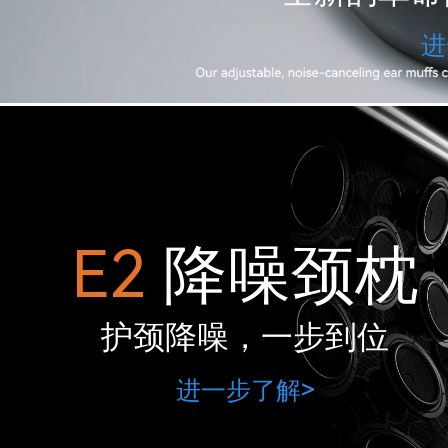
进
E2
降噪颈枕
护颈降噪，一步到位
进一步了解>