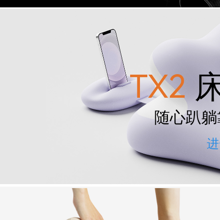
TX2
床
随心趴躺
进