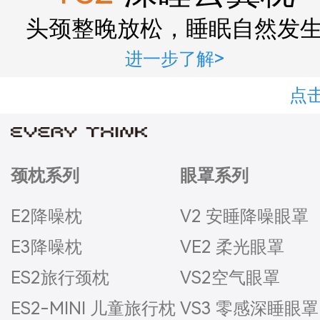
头颈整晚放松，睡眠自然发
进一步了解>
点击
颈枕系列
眼罩系列
E2降噪枕
V2 安睡降噪眼罩
E3降噪枕
VE2 柔光眼罩
ES2旅行颈枕
VS2空气眼罩
ES2-MINI 儿童旅行枕
VS3 零感深睡眼罩