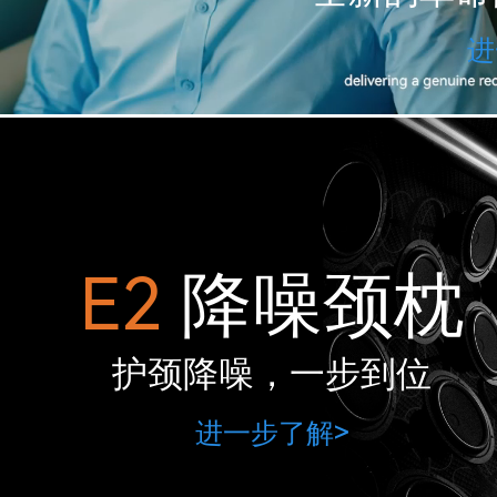
进
E2
降噪颈枕
护颈降噪，一步到位
进一步了解>