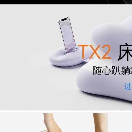
TX2
床
随心趴躺
进