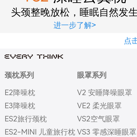
头颈整晚放松，睡眠自然发
进一步了解>
点击
颈枕系列
眼罩系列
E2降噪枕
V2 安睡降噪眼罩
E3降噪枕
VE2 柔光眼罩
ES2旅行颈枕
VS2空气眼罩
ES2-MINI 儿童旅行枕
VS3 零感深睡眼罩