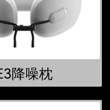
E3降噪枕