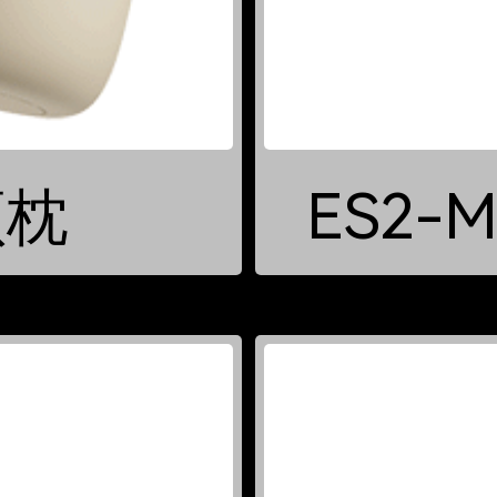
颈枕
ES2-