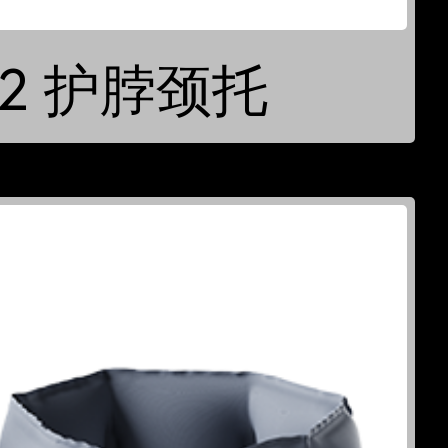
C2 护脖颈托